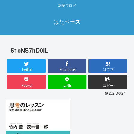
雑記ブログ
はたベース
51cNS7hD0iL
Twitter
Facebook
はてブ
Pocket
LINE
コピー
2021.06.27