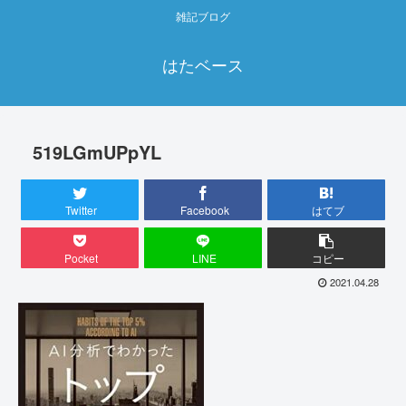
雑記ブログ
はたベース
519LGmUPpYL
Twitter
Facebook
はてブ
Pocket
LINE
コピー
2021.04.28