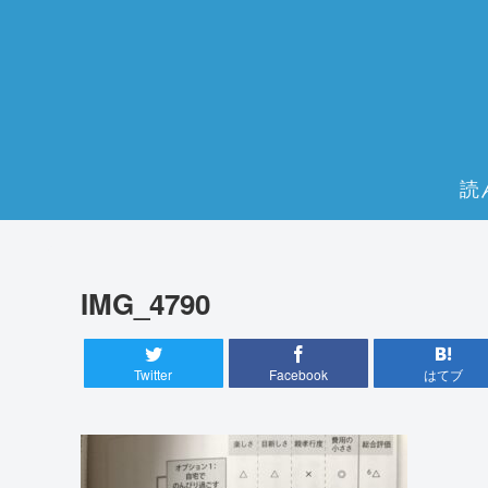
読
IMG_4790
Twitter
Facebook
はてブ