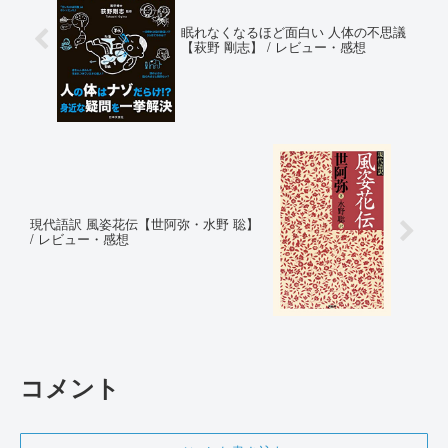
眠れなくなるほど面白い 人体の不思議
【萩野 剛志】 / レビュー・感想
現代語訳 風姿花伝【世阿弥・水野 聡】
/ レビュー・感想
コメント