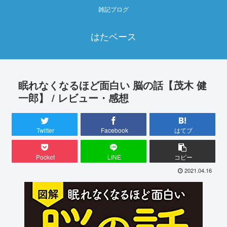
雑記ブログ
はたベース
眠れなくなるほど面白い 脳の話【茂木 健
一郎】 / レビュー・感想
Twitter
Facebook
はてブ
Pocket
LINE
コピー
2021.04.16